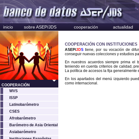
inicio
sobre ASEP/JDS
cooperación
actualidad
COOPERACIÓN CON INSTITUCIONES
ASEP/
JD
S
tiene, por su vocación de difu
conseguir nuevas colecciones y estudios pa
En nuestros acuerdos siempre prima el ben
teniendo en cuenta criterios de calidad, pre
La política de accesos la fija generalmente 
En los apartados del menú izquierdo puede
como internacional.
COOPERACIÓN
WVS
ISSP
Latinobarómetro
CSES
Afrobarómetro
Barómetro de Asia Oriental
Asiabarómetro
Instituciones Españolas