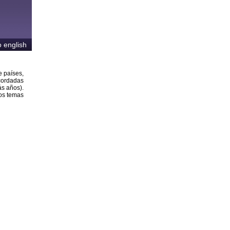
o english
e países,
cordadas
ás años).
los temas