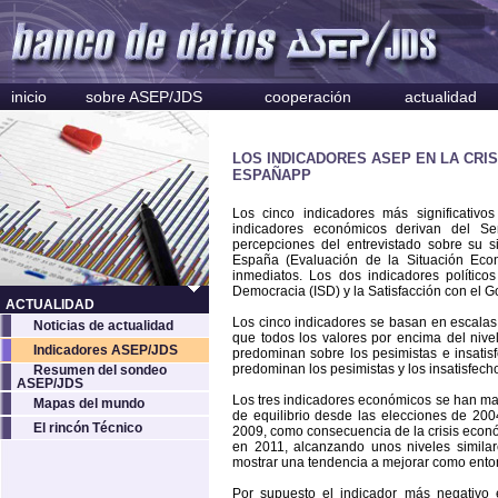
inicio
sobre ASEP/JDS
cooperación
actualidad
LOS INDICADORES ASEP EN LA CRIS
ESPAÑAPP
Los cinco indicadores más significativ
indicadores económicos derivan del Se
percepciones del entrevistado sobre su s
España (Evaluación de la Situación Econ
inmediatos. Los dos indicadores político
Democracia (ISD) y la Satisfacción con el G
ACTUALIDAD
Los cinco indicadores se basan en escalas 
Noticias de actualidad
que todos los valores por encima del nivel
Indicadores ASEP/JDS
predominan sobre los pesimistas e insatisf
predominan los pesimistas y los insatisfech
Resumen del sondeo
ASEP/JDS
Los tres indicadores económicos se han ma
Mapas del mundo
de equilibrio desde las elecciones de 20
El rincón Técnico
2009, como consecuencia de la crisis econó
en 2011, alcanzando unos niveles similar
mostrar una tendencia a mejorar como ento
Por supuesto el indicador más negativo e