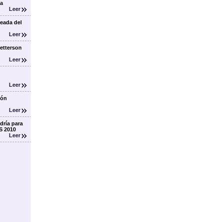
ea
Leer
leada del
Leer
etterson
Leer
Leer
ión
Leer
dría para
S 2010
Leer