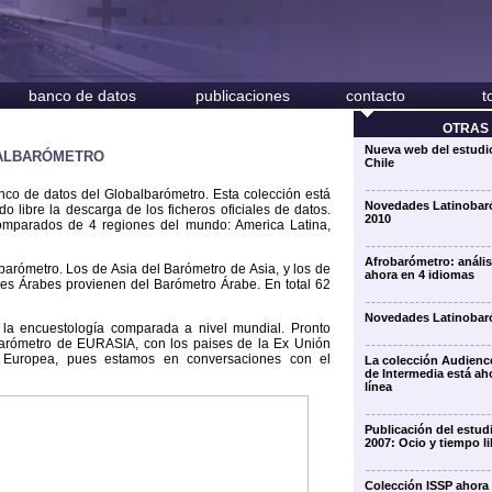
banco de datos
publicaciones
contacto
t
OTRAS 
Nueva web del estud
BALBARÓMETRO
Chile
nco de datos del Globalbarómetro. Esta colección está
Novedades Latinobar
do libre la descarga de los ficheros oficiales de datos.
2010
comparados de 4 regiones del mundo: America Latina,
Afrobarómetro: anális
arómetro. Los de Asia del Barómetro de Asia, y los de
ahora en 4 idiomas
ses Árabes provienen del Barómetro Árabe. En total 62
Novedades Latinobar
la encuestología comparada a nivel mundial. Pronto
arómetro de EURASIA, con los paises de la Ex Unión
n Europea, pues estamos en conversaciones con el
La colección Audien
de Intermedia está ah
línea
Publicación del estud
2007: Ocio y tiempo li
Colección ISSP ahora