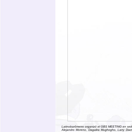
Latinobarómetro organizó el GBS MEETING en sede
Alejandro Moreno, Dagalira Mughogho, Larry Dia