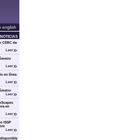
o english
NOTICIAS
io CERC de
Leer
ómetro
Leer
is en línea
Leer
ómetro
Leer
ceScapes
ora en
Leer
io ISSP
bre
Leer
 disponible