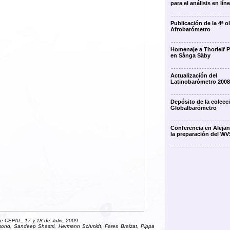
para el análisis en lín
Publicación de la 4ª o
Afrobarómetro
Homenaje a Thorleif P
en Sånga Säby
Actualización del
Latinobarómetro 2008
Depósito de la colecc
Globalbarómetro
Conferencia en Alejan
la preparación del WV
 CEPAL, 17 y 18 de Julio, 2009.
mond, Sandeep Shastri, Hermann Schmidt, Fares Braizat, Pippa