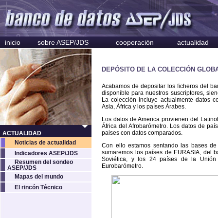
inicio
sobre ASEP/JDS
cooperación
actualidad
DEPÓSITO DE LA COLECCIÓN GLO
Acabamos de depositar los ficheros del ba
disponible para nuestros suscriptores, sien
La colección incluye actualmente datos 
Asia, África y los países Árabes.
Los datos de America provienen del Latinob
África del Afrobarómetro. Los datos de paí
paises con datos comparados.
ACTUALIDAD
Noticias de actualidad
Con ello estamos sentando las bases de 
sumaremos los países de EURASIA, del b
Indicadores ASEP/JDS
Soviética, y los 24 países de la Unió
Resumen del sondeo
Eurobarómetro.
ASEP/JDS
Mapas del mundo
El rincón Técnico