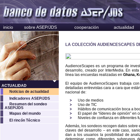
inicio
sobre ASEP/JDS
cooperación
actualidad
LA COLECCIÓN AUDIENCESCAPES DE
AudienceScapes es un programa de invest
desarrollo, creado por InterMedia. En esta
línea las encuestas realizadas en
Ghana, K
El equipo de AudienceScapes trabaja con o
ACTUALIDAD
detalladas entrevistas cara a cara que est
Noticias de actualidad
nacional de:
Indicadores ASEP/JDS
Uso de medios
Resumen del sondeo
Uso de TIC
ASEP/JDS
Hábitos de comunicación boca a bo
Mapas del mundo
El papel de “líderes de opinión” en
Niveles de confianza en diferentes f
El rincón Técnico
Además, los sondeos recogen datos sobre el
claves del desarrollo – en este caso, sani
dan a los usuarios la posibilidad de anali
determinar como diferentes subgrupos d